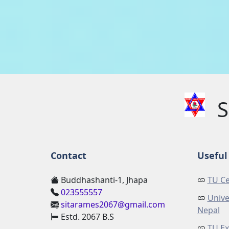
S
Contact
Useful 
Buddhashanti-1, Jhapa
TU Ce
023555557
Unive
sitarames2067@gmail.com
Nepal
Estd. 2067 B.S
TU Ex