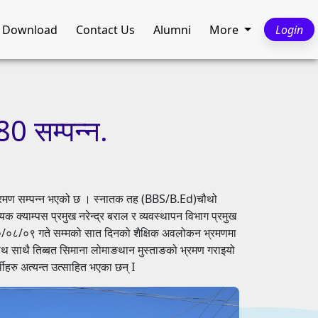
Download
Contact Us
Alumni
More
Login
80
सम्पन्न.
कन भ्रमण सम्पन्न भएको छ । स्नातक तह (BBS/B.Ed)चौथो
क क्याम्पस प्रमुख नरेन्द्र बराल र व्यवस्थापन विभाग प्रमुख
०/०८/०९ गते सम्मको सात दिनको शैक्षिक अवलोकन भ्रमणमा
तिनाथ साथै तिब्बत सिमाना लोमाङथान मुस्ताङको भ्रमण गराइयो
्थीहरु अत्यन्त उत्साहित भएका छन् I