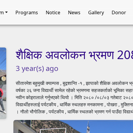
am
Programs
Notice
News
Gallery
Donor
शैक्षिक
अवलोकन
भ्रमण
20
3
year(s)
ago
सीतारमेश बहुमुखी क्याम्पस , बुद्वशान्ति -१ , झापाको शैक्षिक अवलो
वर्षका २६ जना विद्यार्थी सामेल रहेको भ्रमणमा सहजकर्ताको भूमिका सहाय
नवीन कोइरालाले गर्नुभएको थियो । मिति २०८० /०८/०३ गतेबाट २०८
विद्यार्थीहरुलाई पर्यटकीय , धार्मिक स्थलहरु मनकामना , पोखरा , मुक्
। नौलो भौगोलिक , पर्यटकीय , धार्मिक स्थलको भ्रमण गर्न पाउँदा विद्यार