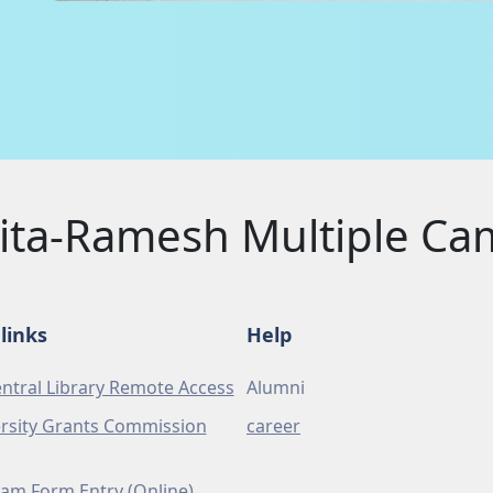
ita-Ramesh Multiple C
links
Help
ntral Library Remote Access
Alumni
rsity Grants Commission
career
am Form Entry (Online)