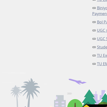
Biniy
Paymen
Bol P
UGC s
UGC 
Stude
TU Ex
TU E